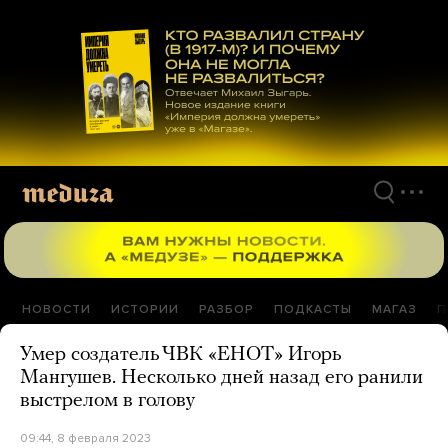
Перейти
к
материалам
НОВОСТИ
ИСТОРИИ
РАЗБОР
ПОДКАСТЫ
МАГАЗ
П
Умер создатель ЧВК «ЕНОТ» Игорь
Мангушев. Несколько дней назад его ранили
выстрелом в голову
09:44, 8 февраля 2023