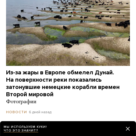
Из-за жары в Европе обмелел Дунай.
На поверхности реки показались
затонувшие немецкие корабли времен
Второй мировой
Фотографии
6 дней назад
НОВОСТИ
МЫ ИСПОЛЬЗУЕМ КУКИ!
ЧТО ЭТО ЗНАЧИТ?
Украинский дрон попал по пляжу