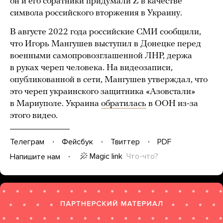
он и его соратники придумали Z в качестве
символа российского вторжения в Украину.
В августе 2022 года российские СМИ сообщили,
что Игорь Мангушев выступил в Донецке перед
военными самопровозглашенной ЛНР, держа
в руках череп человека. На видеозаписи,
опубликованной в сети, Мангушев утверждал, что
это череп украинского защитника «Азовстали»
в Мариуполе. Украина
обратилась
в ООН из-за
этого видео.
Телеграм
Фейсбук
Твиттер
PDF
Magic link
Что-что?
Напишите нам