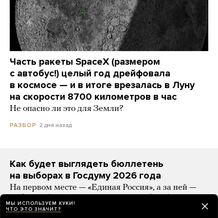
Часть ракеты SpaceX (размером
с автобус!) целый год дрейфовала
в космосе — и в итоге врезалась в Луну
на скорости 8700 километров в час
Не опасно ли это для Земли?
2 дня назад
РАЗБОР
Как будет выглядеть бюллетень
на выборах в Госдуму 2026 года
На первом месте — «Единая Россия», а за ней —
«Яблоко» (с лозунгом «За мир и свободу»)
МЫ ИСПОЛЬЗУЕМ КУКИ!
ЧТО ЭТО ЗНАЧИТ?
2 дня назад
НОВОСТИ