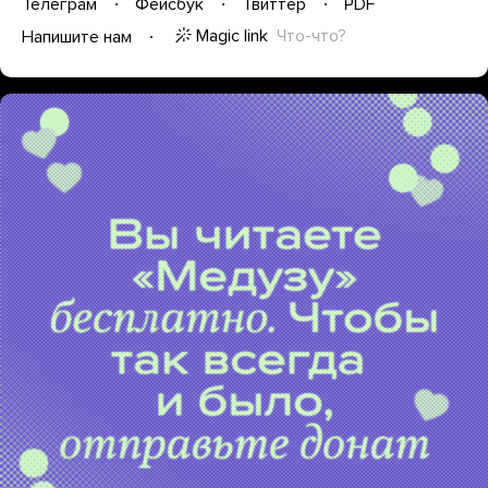
Телеграм
Фейсбук
Твиттер
PDF
Magic link
Что-что?
Напишите нам