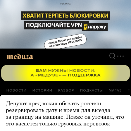
Перейти
к
материалам
НОВОСТИ
ИСТОРИИ
РАЗБОР
ПОДКАСТЫ
МАГАЗ
П
Депутат предложил обязать россиян
резервировать дату и время для выезда
за границу на машине. Позже он уточнил, что
это касается только грузовых перевозок