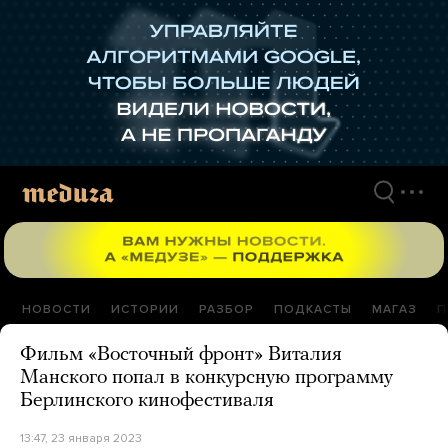
Перейти
к
материалам
НОВОСТИ
ИСТОРИИ
РАЗБОР
ПОДКАСТЫ
МАГАЗ
П
Фильм «Восточный фронт» Виталия
Манского попал в конкурсную программу
Берлинского кинофестиваля
13:47, 23 января 2023