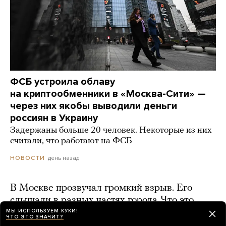
ФСБ устроила облаву
на криптообменники в «Москва-Сити» —
через них якобы выводили деньги
россиян в Украину
Задержаны больше 20 человек. Некоторые из них
считали, что работают на ФСБ
день назад
НОВОСТИ
В Москве прозвучал громкий взрыв. Его
слышали в разных частях города. Что это
было — не знает даже МЧС
МЫ ИСПОЛЬЗУЕМ КУКИ!
ЧТО ЭТО ЗНАЧИТ?