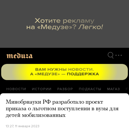
Перейти
к
материалам
НОВОСТИ
ИСТОРИИ
РАЗБОР
ПОДКАСТЫ
МАГАЗ
П
Минобрнауки РФ разработало проект
приказа о льготном поступлении в вузы для
детей мобилизованных
13:27, 11 января 2023