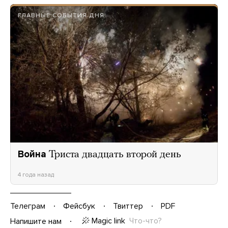
ГЛАВНЫЕ СОБЫТИЯ ДНЯ
Война
Триста двадцать второй день
4 года назад
Телеграм
Фейсбук
Твиттер
PDF
Magic link
Что-что?
Напишите нам