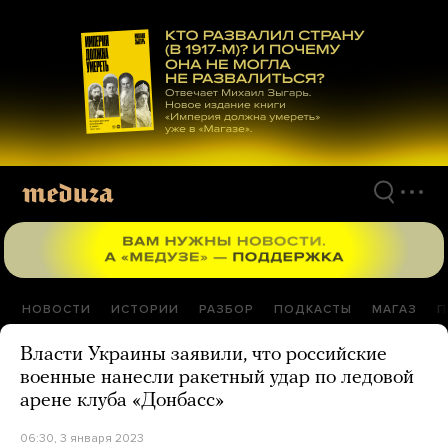
Перейти
к
материалам
НОВОСТИ
ИСТОРИИ
РАЗБОР
ПОДКАСТЫ
МАГАЗ
П
Власти Украины заявили, что российские
военные нанесли ракетный удар по ледовой
арене клуба «Донбасс»
06:30, 3 января 2023