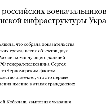
 российских военачальнико
анской инфраструктуры Укр
явила, что собрала доказательства
ских гражданских объектов двух
России: командующего дальней
 РФ генерал-полковника Сергея
его Черноморским флотом
мство отмечает, что это первые
ения именно в атаках гражданских
гей Кобылаш, «выполняя указания