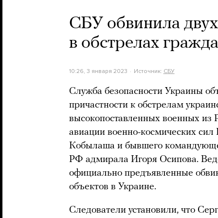
СБУ обвинила двух
в обстрелах гражд
10:26, 3 января 2023
Источник:
СБУ
Служба безопасности Украины объ
причастности к обстрелам украин
высокопоставленных военных из 
авиации военно-космических сил
Кобылаша и бывшего командующ
РФ адмирала Игоря Осипова. Ведо
официально предъявленные обвин
объектов в Украине.
Следователи установили, что Сер