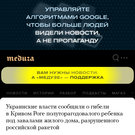
Перейти
к
материалам
НОВОСТИ
ИСТОРИИ
РАЗБОР
ПОДКАСТЫ
МАГАЗ
П
Украинские власти сообщили о гибели
в Кривом Роге полуторагодовалого ребенка
под завалами жилого дома, разрушенного
российской ракетой