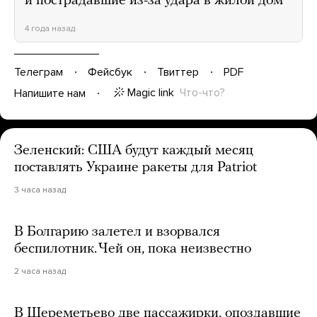
и пострадавшие из-за удара в жилой дом
4 года назад
Телеграм
Фейсбук
Твиттер
PDF
Magic link
Что-что?
Напишите нам
Зеленский: США будут каждый месяц
поставлять Украине ракеты для Patriot
3 часа назад
В Болгарию залетел и взорвался
беспилотник. Чей он, пока неизвестно
2 часа назад
В Шереметьево две пассажирки, опоздавшие