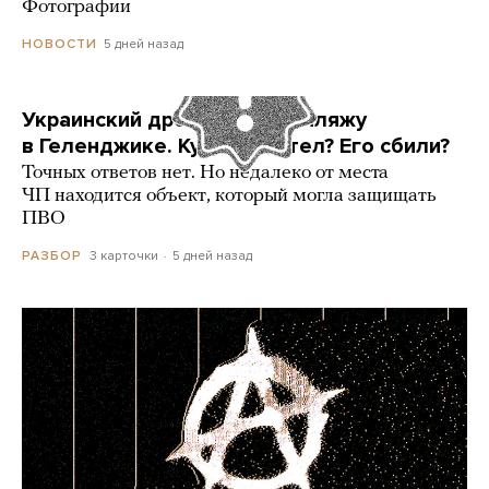
Фотографии
5 дней назад
НОВОСТИ
Украинский дрон попал по пляжу
в Геленджике. Куда он летел? Его сбили?
Точных ответов нет. Но недалеко от места
ЧП находится объект, который могла защищать
ПВО
3 карточки
5 дней назад
РАЗБОР