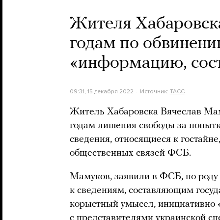
Жителя Хабаровска
годам по обвинени
«информацию, сос
09:31, 15 декабря 2022
Источник:
ТАСС
Житель Хабаровска Вячеслав Мам
годам лишения свободы за попыт
сведения, относящиеся к гостайн
общественных связей ФСБ.
Мамуков, заявили в ФСБ, по роду
к сведениям, составляющим госуда
корыстный умысел, инициативно «
с представителями украинской с