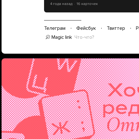
4 года назад
16 карточек
Телеграм
Фейсбук
Твиттер
P
Magic link
Что-что?