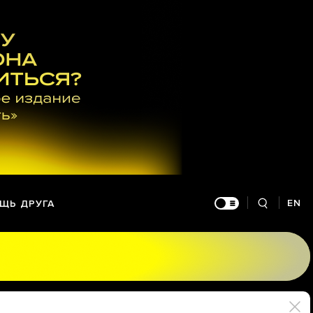
EN
ЩЬ ДРУГА