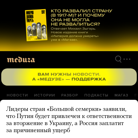
Перейти
к
материалам
НОВОСТИ
ИСТОРИИ
РАЗБОР
ПОДКАСТЫ
МАГАЗ
П
Лидеры стран «Большой семерки» заявили,
что Путин будет привлечен к ответственности
за вторжение в Украину, а Россия заплатит
за причиненный ущерб