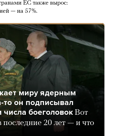
транами ЕС также вырос:
ией — на 57%.
ожает миру ядерным
а-то он подписывал
 числа боеголовок
Вот
в последние 20 лет — и что