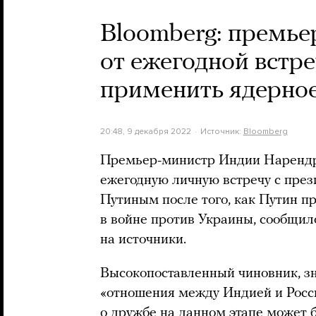
Bloomberg: премье
от ежегодной встре
применить ядерное
20:48, 9 декабря 2022
Источник:
Bloomberg
Премьер-министр Индии Нарендр
ежегодную личную встречу с пре
Путиным после того, как Путин п
в войне против Украины, сообщил
на источники.
Высокопоставленный чиновник, зн
«отношения между Индией и Росси
о дружбе на данном этапе может 