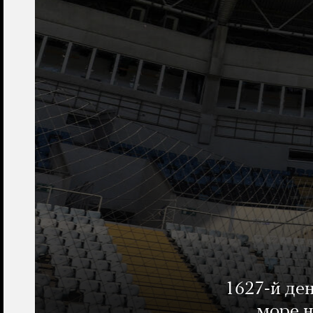
1627-й де
море н