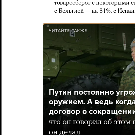
товарооборот с некоторыми с
с Бельгией — на 81%, с Испан
ЧИТАЙТЕ ТАКЖЕ
Путин постоянно угр
оружием. А ведь когд
договор о сокращении
что он говорил об этом 
он делал