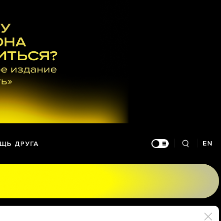
EN
ЩЬ ДРУГА