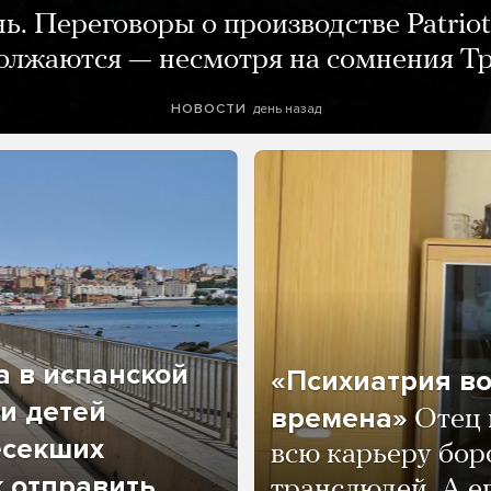
нь. Переговоры о производстве Patriot
олжаются — несмотря на сомнения Т
день назад
НОВОСТИ
а в испанской
«Психиатрия в
и детей
времена»
Отец 
есекших
всю карьеру бор
к отправить
транслюдей. А е