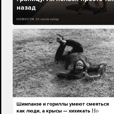
назад
20 часов назад
НОВОСТИ
Шимпанзе и гориллы умеют смеяться
как люди, а крысы — хихикать
Но