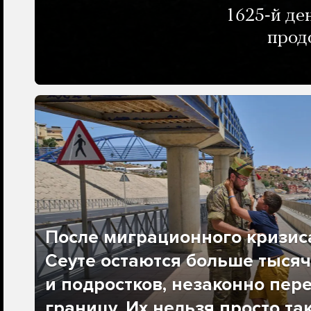
1625-й де
прод
После миграционного кризис
Сеуте остаются больше тысяч
и подростков, незаконно пер
границу. Их нельзя просто та