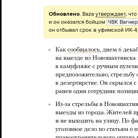
Обновлено
. Baza
утверждает
, чт
и он оказался бойцом
ЧВК Вагнер
он отбывал срок в уфимской ИК-4,
Как
сообщалось
, днем 6 дека
на выезде из Новошахтинска
в камуфляже с ручным пуле
предположительно, стрельбу 
в дезертирстве. Он скрылся с
ранен один сотрудник полици
Из-за стрельбы в Новошахтин
выезды из города. Жителей 
и не выходить на улицу. По ф
уголовное дело по статьям о 
правоохранительного органа 