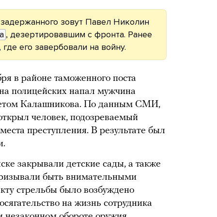
о задержанного зовут Павел Николин
а
, дезертировавшим с фронта. Ранее
 где его завербовали на войну.
бря в районе таможенного поста
 на полицейских напал мужчина
метом Калашникова. По данным СМИ,
открыл человек, подозреваемый
 места преступления. В результате был
и.
ске закрывали детские сады, а также
призывали быть внимательными
акту стрельбы было возбуждено
посягательство на жизнь сотрудника
и незаконном обороте оружия.