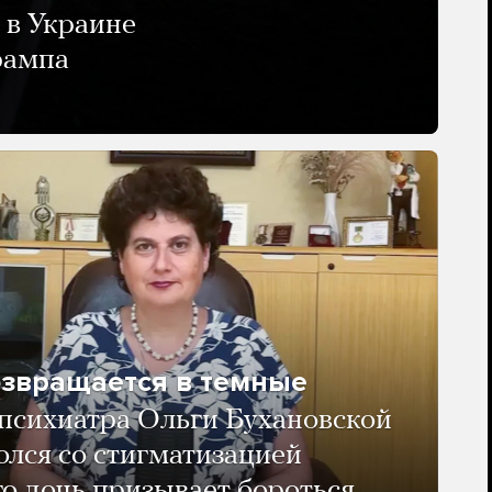
 в Украине
рампа
озвращается в темные
психиатра Ольги Бухановской
олся со стигматизацией
го дочь призывает бороться