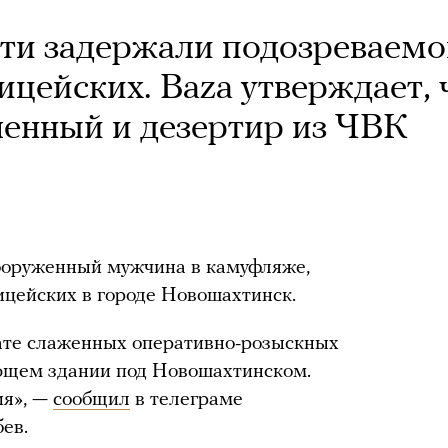
сти задержали подозреваемо
ицейских. Baza утверждает, 
енный и дезертир из ЧВК
вооруженный мужчина в камуфляже,
ицейских в городе Новошахтинск.
тате слаженных оперативно-розыскных
ующем здании под Новошахтинском.
ия», —
сообщил
в телеграме
ев.