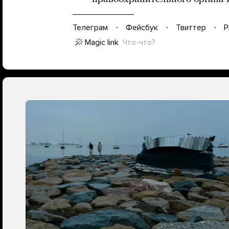
Телеграм
Фейсбук
Твиттер
P
Magic link
Что-что?