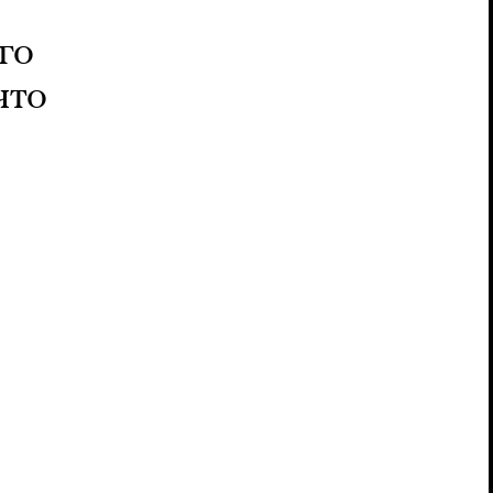
го
что