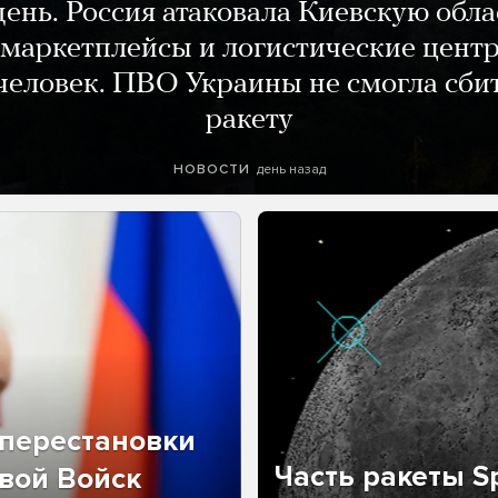
день. Россия атаковала Киевскую обла
маркетплейсы и логистические цент
человек. ПВО Украины не смогла сби
ракету
день назад
НОВОСТИ
перестановки
Часть ракеты Sp
вой Войск