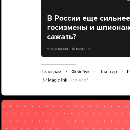
В России еще сильнее
госизмены и шпионажа
сажать?
4 года назад
16 карточек
Телеграм
Фейсбук
Твиттер
P
Magic link
Что-что?