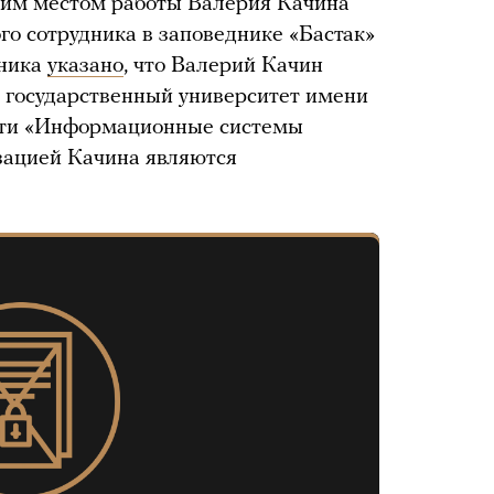
ним местом работы Валерия Качина
го сотрудника в заповеднике «Бастак»
дника
указано
, что Валерий Качин
 государственный университет имени
сти «Информационные системы
зацией Качина являются