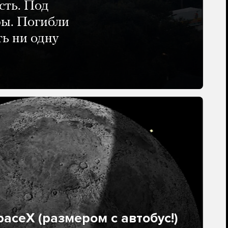
сть. Под
ры. Погибли
ть ни одну
aceX (размером с автобус!)