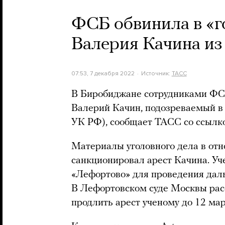
ФСБ обвинила в «г
Валерия Качина и
07:53, 7 декабря 2022
Источник:
ТАСС
В Биробиджане сотрудниками ФС
Валерий Качин, подозреваемый в 
УК РФ), сообщает ТАСС со ссылко
Материалы уголовного дела в отн
санкционировал арест Качина. Уч
«Лефортово» для проведения дал
В Лефортовском суде Москвы рас
продлить арест ученому до 12 мар