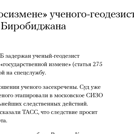
осизмене» ученого-геодезис
з Биробиджана
Б задержан ученый-геодезист
«государственной измене» (статья 275
й на спецслужбу.
ошении ученого засекречены. Суд уже
еного этапировали в московское СИЗО
ьнейших следственных действий.
сказали ТАСС, что следствие просит
та.