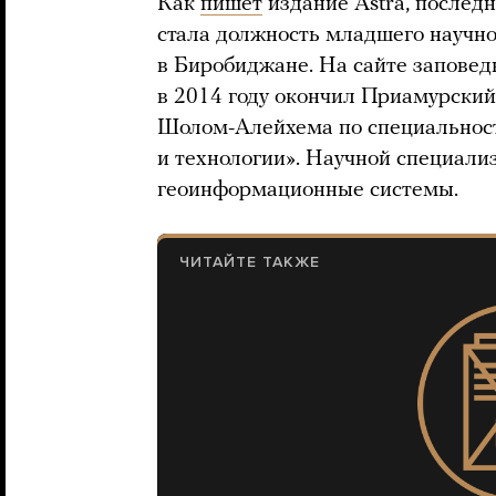
Как
пишет
издание Astra, послед
стала должность младшего научно
в Биробиджане. На сайте запове
в 2014 году окончил Приамурский
Шолом-Алейхема по специально
и технологии». Научной специали
геоинформационные системы.
ЧИТАЙТЕ ТАКЖЕ