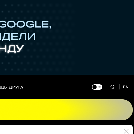
EN
ЩЬ ДРУГА