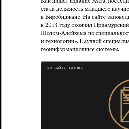
Как
пишет
издание Astra, послед
стала должность младшего научно
в Биробиджане. На сайте запове
в 2014 году окончил Приамурский
Шолом-Алейхема по специально
и технологии». Научной специали
геоинформационные системы.
ЧИТАЙТЕ ТАКЖЕ