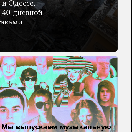
 и Одессе,
и 40-дневной
таками
. Мы выпускаем музыкальную