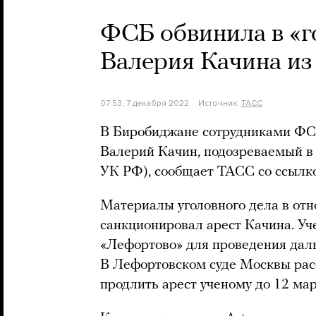
ФСБ обвинила в «г
Валерия Качина и
07:53, 7 декабря 2022
Источник:
ТАСС
В Биробиджане сотрудниками ФС
Валерий Качин, подозреваемый в 
УК РФ), сообщает ТАСС со ссылко
Материалы уголовного дела в отн
санкционировал арест Качина. Уч
«Лефортово» для проведения дал
В Лефортовском суде Москвы рас
продлить арест ученому до 12 мар