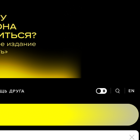
EN
ЩЬ ДРУГА