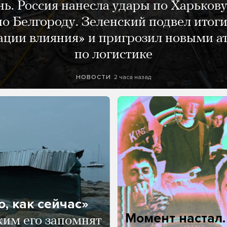
нь. Россия нанесла удары по Харькову
о Белгороду. Зеленский подвел итог
ации влияния» и пригрозил новыми а
по логистике
2 часа назад
НОВОСТИ
, как сейчас»
Момент настал
ким его запомнят