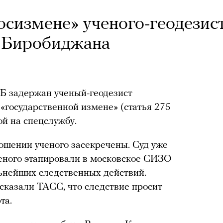
осизмене» ученого-геодезис
з Биробиджана
Б задержан ученый-геодезист
«государственной измене» (статья 275
й на спецслужбу.
ошении ученого засекречены. Суд уже
еного этапировали в московское СИЗО
ьнейших следственных действий.
сказали ТАСС, что следствие просит
та.