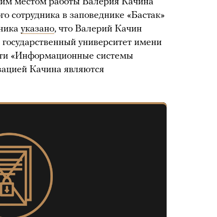
ним местом работы Валерия Качина
го сотрудника в заповеднике «Бастак»
дника
указано
, что Валерий Качин
 государственный университет имени
сти «Информационные системы
зацией Качина являются