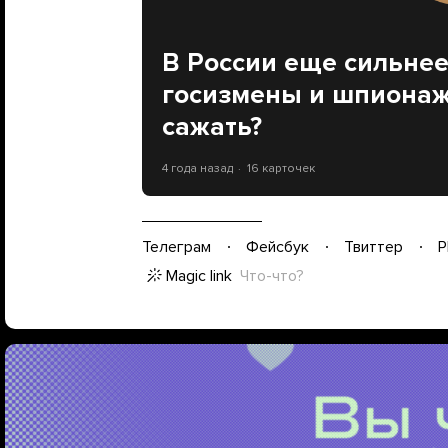
В России еще сильнее
госизмены и шпионажа
сажать?
4 года назад
16 карточек
Телеграм
Фейсбук
Твиттер
P
Magic link
Что-что?