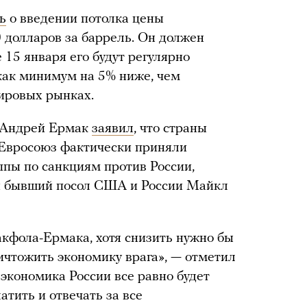
ь
о введении потолка цены
0 долларов за баррель. Он должен
е 15 января его будут регулярно
как минимум на 5% ниже, чем
ировых рынках.
ы Андрей Ермак
заявил
, что страны
 Евросоюз фактически приняли
пы по санкциям против России,
и бывший посол США и России Майкл
акфола-Ермака, хотя снизить нужно бы
ичтожить экономику врага», — отметил
«экономика России все равно будет
атить и отвечать за все