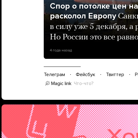
Спор о потолке цен н
расколол Европу
Санк
в силу уже 5 декабря, а
Но России это все равн
4 года назад
Телеграм
Фейсбук
Твиттер
P
Magic link
Что-что?