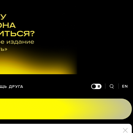
EN
ЩЬ ДРУГА