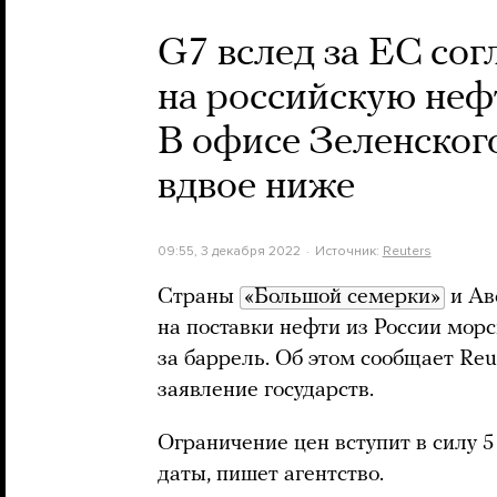
G7 вслед за ЕС сог
на российскую нефт
В офисе Зеленского
вдвое ниже
09:55, 3 декабря 2022
Источник:
Reuters
Страны
«Большой семерки»
и Ав
на поставки нефти из России мор
за баррель. Об этом сообщает Reu
заявление государств.
Ограничение цен вступит в силу 5
даты, пишет агентство.