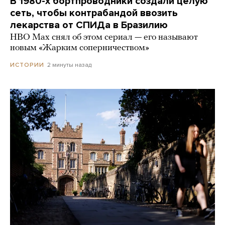
В 1980-х бортпроводники создали целую
сеть, чтобы контрабандой ввозить
лекарства от СПИДа в Бразилию
HBO Max снял об этом сериал — его называют
новым «Жарким соперничеством»
2 минуты назад
ИСТОРИИ