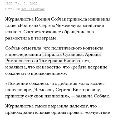
15:32, 17 ноября 2022
Источник:
Ксения Собчак
Журналистка Ксения Собчак принесла извинения
главе «Ростеха» Сергею Чемезову за «действия
коллег». Соответствующее обращение она
разместила в телеграме.
Собчак отметила, что политического контекста
в преследовании
Кирилла Суханова, Ариана 
Романовского и Тамерлана Бигаева
нет,
и заявила, что ей известно, что «ребята искренне
сожалеют о произошедшем».
«Искренне сожалею, что действия моих коллег
нанесли вред Чемезову Сергею Викторовичу,
приношу ему свои извинения», — заявила Собчак.
Журналистка также выразила надежду, что
правоохранительные органы проявят «сочувствие