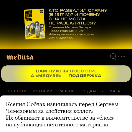
Перейти
к
материалам
НОВОСТИ
ИСТОРИИ
РАЗБОР
ПОДКАСТЫ
МАГАЗ
П
Ксения Собчак извинилась перед Сергеем
Чемезовым за «действия коллег».
Их обвиняют в вымогательстве за «блок»
на публикацию негативного материала