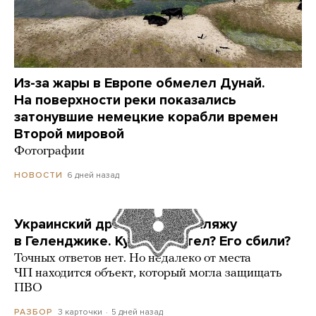
Из-за жары в Европе обмелел Дунай.
На поверхности реки показались
затонувшие немецкие корабли времен
Второй мировой
Фотографии
6 дней назад
НОВОСТИ
Украинский дрон попал по пляжу
в Геленджике. Куда он летел? Его сбили?
Точных ответов нет. Но недалеко от места
ЧП находится объект, который могла защищать
ПВО
3 карточки
5 дней назад
РАЗБОР