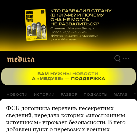
Перейти
к
материалам
НОВОСТИ
ИСТОРИИ
РАЗБОР
ПОДКАСТЫ
МАГАЗ
П
ФСБ дополнила перечень несекретных
сведений, передача которых «иностранным
источникам» угрожает безопасности. В него
добавлен пункт о перевозках военных