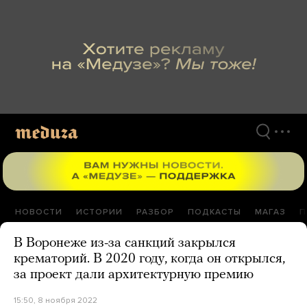
Перейти
к
материалам
НОВОСТИ
ИСТОРИИ
РАЗБОР
ПОДКАСТЫ
МАГАЗ
П
В Воронеже из-за санкций закрылся
крематорий. В 2020 году, когда он открылся,
за проект дали архитектурную премию
15:50, 8 ноября 2022