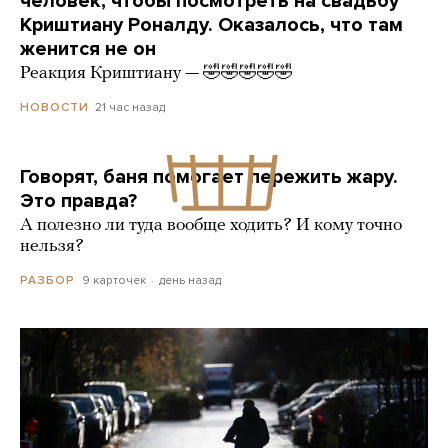
человек, чтобы посмотреть на свадьбу
Криштиану Роналду. Оказалось, что там
женится не он
Реакция Криштиану — 🤣🤣🤣🤣🤣
21 час назад
НОВОСТИ
Говорят, баня помогает пережить жару.
Это правда?
А полезно ли туда вообще ходить? И кому точно
нельзя?
9 карточек
день назад
РАЗБОР