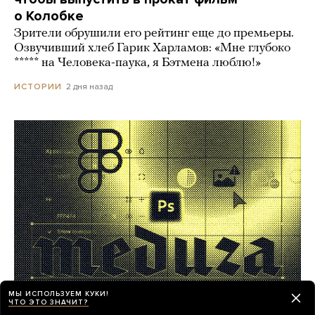
о Колобке
Зрители обрушили его рейтинг еще до премьеры.
Озвучивший хлеб Гарик Харламов: «Мне глубоко
***** на Человека-паука, я Бэтмена люблю!»
2 дня назад
ИСТОРИИ
МЫ ИСПОЛЬЗУЕМ КУКИ!
ЧТО ЭТО ЗНАЧИТ?