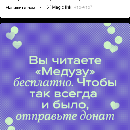
Magic link
Что-что?
Напишите нам