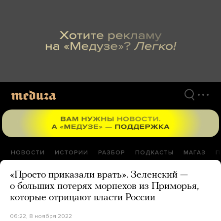
Перейти
к
материалам
НОВОСТИ
ИСТОРИИ
РАЗБОР
ПОДКАСТЫ
МАГАЗ
П
«Просто приказали врать». Зеленский —
о больших потерях морпехов из Приморья,
которые отрицают власти России
06:22, 8 ноября 2022