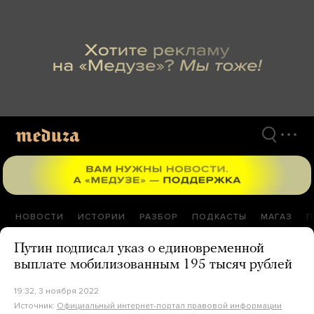
Перейти
к
материалам
НОВОСТИ
ИСТОРИИ
РАЗБОР
ПОДКАСТЫ
МАГАЗ
П
Путин подписал указ о единовременной
выплате мобилизованным 195 тысяч рублей
19:32, 3 ноября 2022
Источник:
Официальный интернет-портал правовой информации