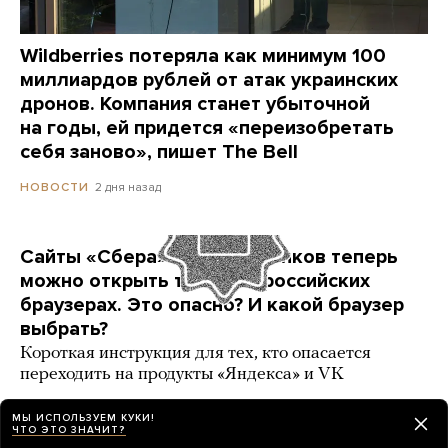
Wildberries потеряла как минимум 100
миллиардов рублей от атак украинских
дронов. Компания станет убыточной
на годы, ей придется «переизобретать
себя заново», пишет The Bell
2 дня назад
НОВОСТИ
Сайты «Сбера» и других банков теперь
можно открыть только в российских
браузерах. Это опасно? И какой браузер
выбрать?
Короткая инструкция для тех, кто опасается
переходить на продукты «Яндекса» и VK
3 карточки
2 дня назад
РАЗБОР
МЫ ИСПОЛЬЗУЕМ КУКИ!
ЧТО ЭТО ЗНАЧИТ?