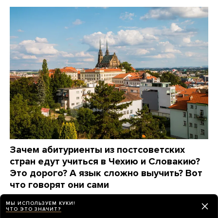
Зачем абитуриенты из постсоветских
стран едут учиться в Чехию и Словакию?
Это дорого? А язык сложно выучить? Вот
что говорят они сами
8 дней назад
ПАРТНЕРСКИЙ МАТЕРИАЛ
МЫ ИСПОЛЬЗУЕМ КУКИ!
ЧТО ЭТО ЗНАЧИТ?