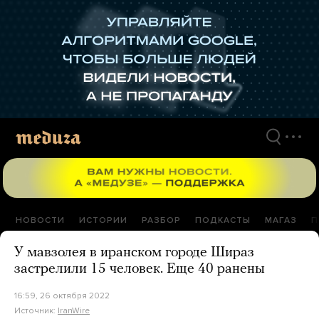
Перейти
к
материалам
НОВОСТИ
ИСТОРИИ
РАЗБОР
ПОДКАСТЫ
МАГАЗ
П
У мавзолея в иранском городе Шираз
застрелили 15 человек. Еще 40 ранены
16:59, 26 октября 2022
Источник:
IranWire