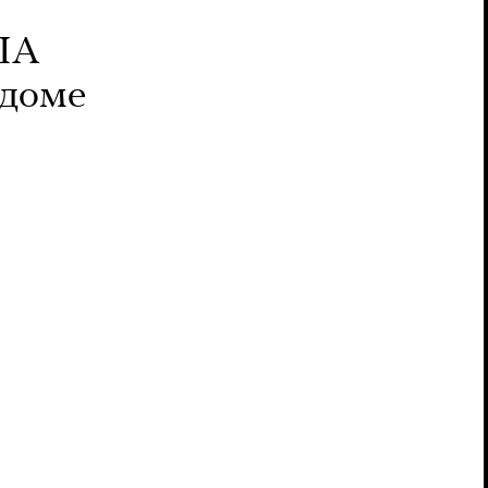
США
 доме