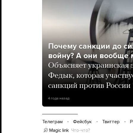
Почему санкции до си
войну? А они вообще 
Объясняет украинская 
Федык, которая участву
санкций против России
4 года назад
Телеграм
Фейсбук
Твиттер
P
Magic link
Что-что?