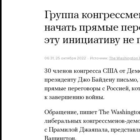
Группа конгрессме
начать прямые пер
эту инициативу не
06:31, 25 октября 2022
Источник:
The Washington 
30 членов конгресса США от Дем
президенту Джо Байдену письмо, 
прямые переговоры с Россией, ко
к завершению войны.
Обращение, пишет The Washington
либеральных конгрессменов-демо
с Прамилой Джаяпала, представл
Вашингтон.