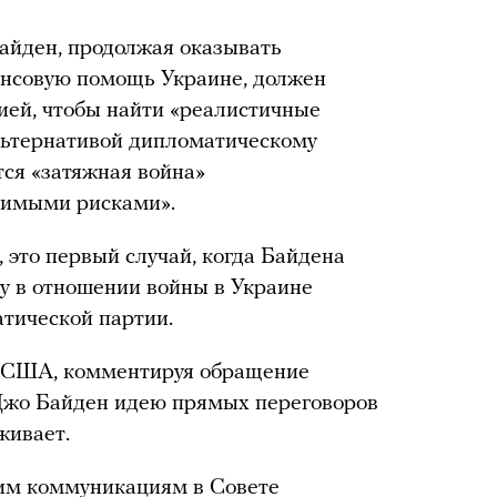
айден, продолжая оказывать
нсовую помощь Украине, должен
ией, чтобы найти «реалистичные
льтернативой дипломатическому
тся «затяжная война»
жимыми рисками».
, это первый случай, когда Байдена
у в отношении войны в Украине
атической партии.
е США, комментируя обращение
 Джо Байден идею прямых переговоров
живает.
ким коммуникациям в Совете