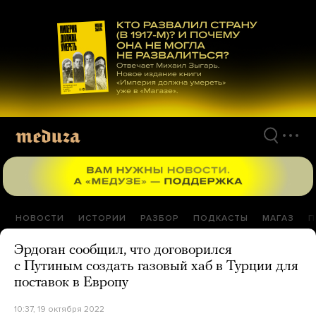
Перейти
к
материалам
НОВОСТИ
ИСТОРИИ
РАЗБОР
ПОДКАСТЫ
МАГАЗ
П
Эрдоган сообщил, что договорился
с Путиным создать газовый хаб в Турции для
поставок в Европу
10:37, 19 октября 2022