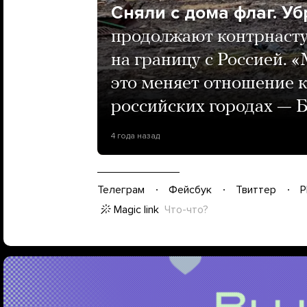
Сняли с дома флаг. У
продолжают контрнаст
на границу с Россией. 
это меняет отношение 
российских городах — Б
4 года назад
Телеграм
Фейсбук
Твиттер
P
Magic link
Что-что?