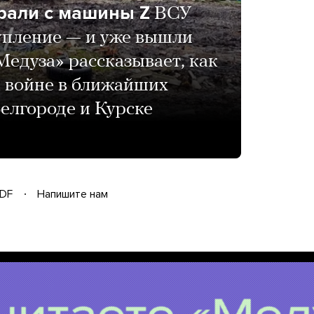
брали с машины Z
ВСУ
упление — и уже вышли
«Медуза» рассказывает, как
к войне в ближайших
елгороде и Курске
DF
Напишите нам