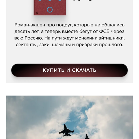
Кира Ярмыш, «Тут недалеко»