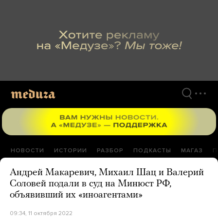
Перейти
к
материалам
НОВОСТИ
ИСТОРИИ
РАЗБОР
ПОДКАСТЫ
МАГАЗ
П
Андрей Макаревич, Михаил Шац и Валерий
Соловей подали в суд на Минюст РФ,
объявивший их «иноагентами»
09:34, 11 октября 2022