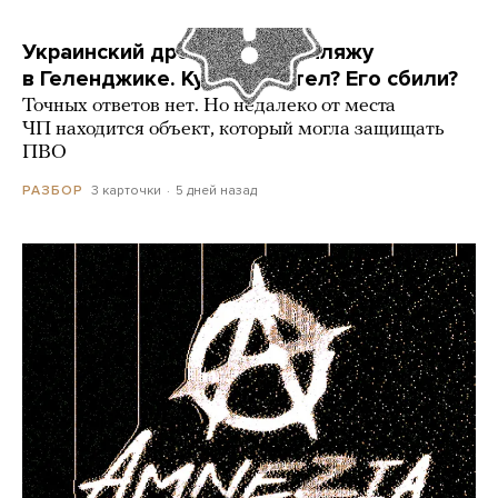
Украинский дрон попал по пляжу
в Геленджике. Куда он летел? Его сбили?
Точных ответов нет. Но недалеко от места
ЧП находится объект, который могла защищать
ПВО
3 карточки
5 дней назад
РАЗБОР