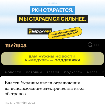
Перейти
к
материалам
НОВОСТИ
ИСТОРИИ
РАЗБОР
ПОДКАСТЫ
МАГАЗ
П
Власти Украины ввели ограничения
на использование электричества из-за
обстрелов
14:05, 10 октября 2022