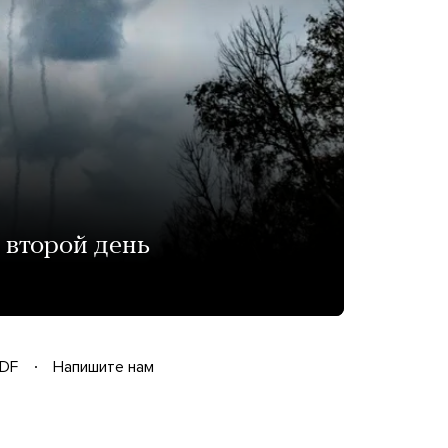
 второй день
DF
Напишите нам