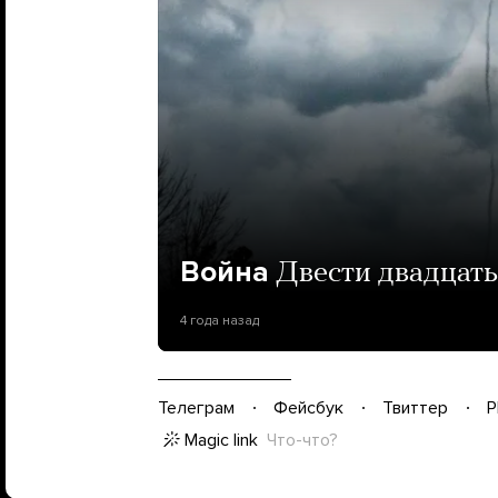
Война
Двести двадцать
4 года назад
Телеграм
Фейсбук
Твиттер
P
Magic link
Что-что?