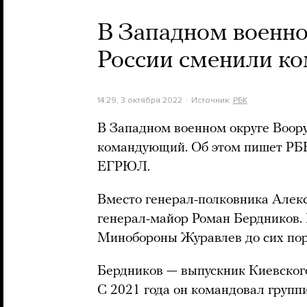
В Западном военн
России сменили к
14:29, 3 октября 2022
Источник:
РБК
В Западном военном округе Воор
командующий. Об этом пишет РБК
ЕГРЮЛ.
Вместо генерал-полковника Але
генерал-майор Роман Бердников. 
Минобороны Журавлев до сих пор
Бердников — выпускник Киевского
С 2021 года он командовал групп