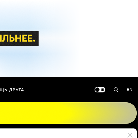
EN
ЩЬ ДРУГА