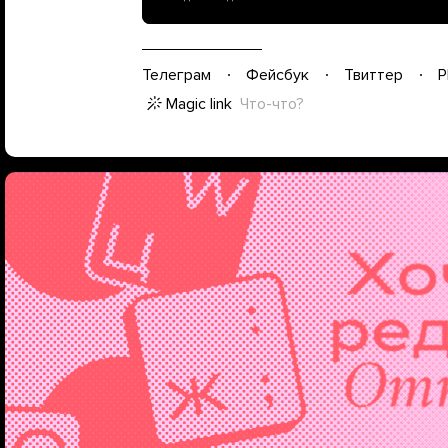
Телеграм
Фейсбук
Твиттер
P
Magic link
Что-что?