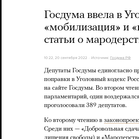
Госдума ввела в Уг
«мобилизация» и «
статьи о мародерст
10:22, 20 сентября 2022
Источник:
Госдума РФ
Депутаты Госдумы единогласно пр
поправки в Уголовный кодекс Рос
на сайте Госдумы. Во втором чтен
парламентарий, один воздержался.
проголосовали 389 депутатов.
Ко второму чтению в
законопроек
Среди них — «Добровольная сдача 
лишения свободы) и «Мародерство» 