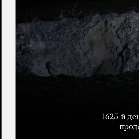
1625-й де
прод