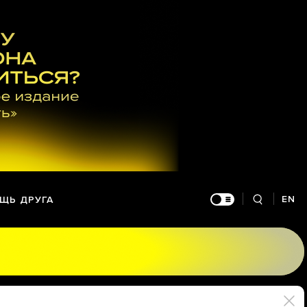
EN
ЩЬ ДРУГА