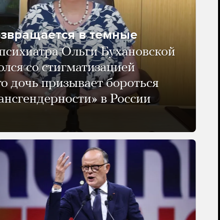
озвращается в темные
психиатра Ольги Бухановской
олся со стигматизацией
го дочь призывает бороться
ансгендерности» в России