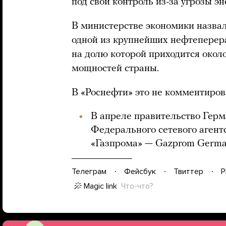
под свой контроль из-за угрозы э
В министерстве экономики назва
одной из крупнейших нефтепере
на долю которой приходится око
мощностей страны.
В «Роснефти» это не комментиров
В апреле правительство Гер
Федерального сетевого агентс
«Газпрома» — Gazprom Germa
Телеграм
Фейсбук
Твиттер
P
Magic link
Что-что?