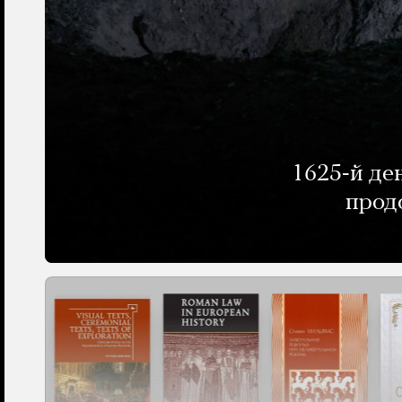
1625-й де
прод