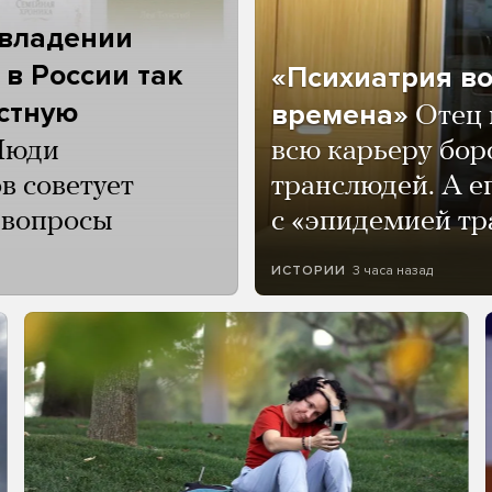
 владении
 в России так
«Психиатрия в
астную
времена»
Отец 
Люди
всю карьеру бор
в советует
транслюдей. А е
и вопросы
с «эпидемией тр
3 часа назад
ИСТОРИИ