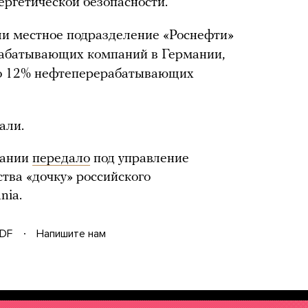
нергетической безопасности.
ли местное подразделение «Роснефти»
рабатывающих компаний в Германии,
ло 12% нефтеперерабатывающих
али.
мании
передало
под управление
тва «дочку» российского
nia.
DF
Напишите нам