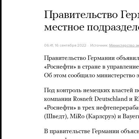
Правительство Гер
местное подраздел
06:41, 16 сентября 2022
Источник:
Министерство э
Правительство Германии объявило
«Роснефти» в стране в управление
Об этом сообщило министерство 
Под контроль немецких властей п
компании Rosneft Deutschland и R
«Роснефти» в трех нефтеперераба
(Шведт), MiRo (Карлсруэ) и Bayern
В правительстве Германии объясн