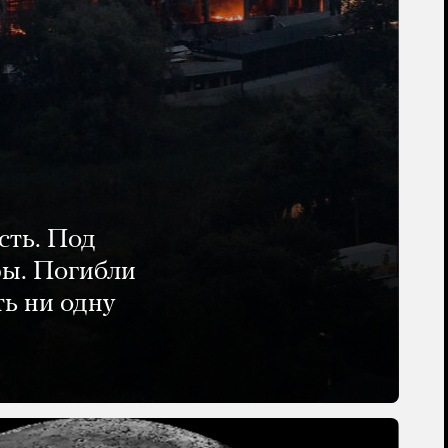
сть. Под
ры. Погибли
ть ни одну