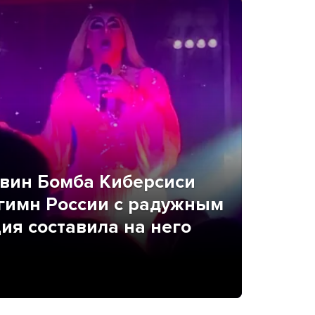
квин Бомба Киберсиси
 гимн России с радужным
ия составила на него