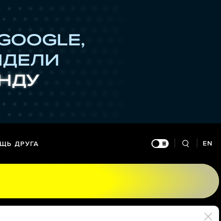
EN
ЩЬ ДРУГА