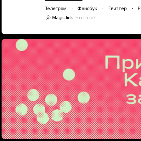
Телеграм
Фейсбук
Твиттер
P
Magic link
Что-что?