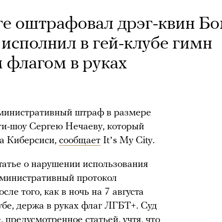
ге оштрафовал дрэг-квин Б
 исполнил в гей-клубе гимн
 флагом в руках
дминистративный штраф в размере
сти-шоу Сергею Нечаеву, который
а Киберсиси,
сообщает
Itʼs My City.
татье о нарушении использования
дминистративный протокол
ле того, как в ночь на 7 августа
убе, держа в руках флаг ЛГБТ+. Суд
предусмотренное статьей, учтя, что