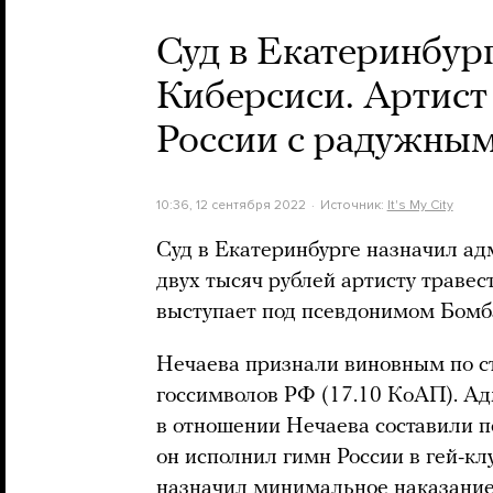
Суд в Екатеринбур
Киберсиси. Артист
России с радужным
10:36, 12 сентября 2022
Источник:
It's My City
Суд в Екатеринбурге назначил а
двух тысяч рублей артисту траве
выступает под псевдонимом Бомб
Нечаева признали виновным по с
госсимволов РФ (17.10 КоАП). А
в отношении Нечаева составили пос
он исполнил гимн России в гей-кл
назначил минимальное наказание, 