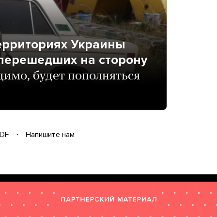
ерриториях Украины
 перешедших на сторону
димо, будет пополняться
DF
Напишите нам