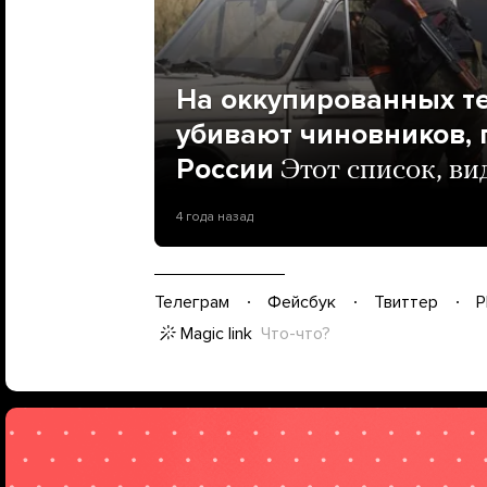
На оккупированных т
убивают чиновников,
России
Этот список, ви
4 года назад
Телеграм
Фейсбук
Твиттер
P
Magic link
Что-что?