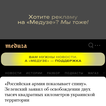
Перейти
к
материалам
НОВОСТИ
ИСТОРИИ
РАЗБОР
ПОДКАСТЫ
МАГАЗ
П
«Российская армия показывает спину».
Зеленский заявил об освобождении двух
тысяч квадратных километров украинской
территории