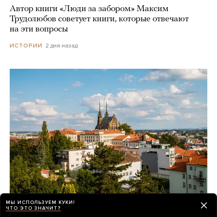
Автор книги «Люди за забором» Максим
Трудолюбов советует книги, которые отвечают
на эти вопросы
2 дня назад
ИСТОРИИ
МЫ ИСПОЛЬЗУЕМ КУКИ!
ЧТО ЭТО ЗНАЧИТ?
Зачем абитуриенты из постсоветских