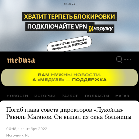
Перейти
к
материалам
НОВОСТИ
ИСТОРИИ
РАЗБОР
ПОДКАСТЫ
МАГАЗ
П
Погиб глава совета директоров «Лукойла»
Равиль Маганов. Он выпал из окна больницы
06:48, 1 сентября 2022
Источник:
РЕН