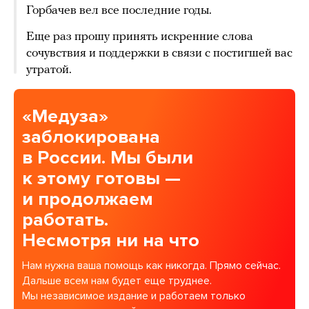
Горбачев вел все последние годы.
Еще раз прошу принять искренние слова
сочувствия и поддержки в связи с постигшей вас
утратой.
«Медуза»
заблокирована
в России. Мы были
к этому готовы —
и продолжаем
работать.
Несмотря ни на что
Нам нужна ваша помощь как никогда. Прямо сейчас.
Дальше всем нам будет еще труднее.
Мы независимое издание и работаем только