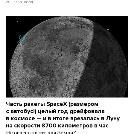
20 часов назад
Часть ракеты SpaceX (размером
с автобус!) целый год дрейфовала
в космосе — и в итоге врезалась в Луну
на скорости 8700 километров в час
Не опасно ли это для Земли?