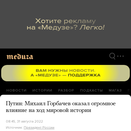
Перейти
к
материалам
НОВОСТИ
ИСТОРИИ
РАЗБОР
ПОДКАСТЫ
МАГАЗ
П
Путин: Михаил Горбачев оказал огромное
влияние на ход мировой истории
08:45, 31 августа 2022
Источник:
Президент России