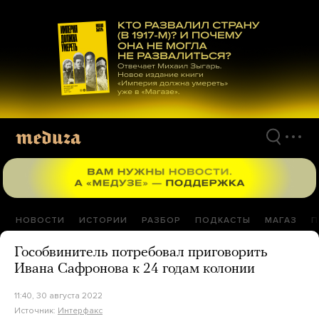
Перейти
к
материалам
НОВОСТИ
ИСТОРИИ
РАЗБОР
ПОДКАСТЫ
МАГАЗ
П
Гособвинитель потребовал приговорить
Ивана Сафронова к 24 годам колонии
11:40, 30 августа 2022
Источник:
Интерфакс