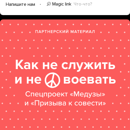
Magic link
Что-что?
Напишите нам