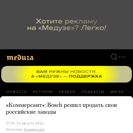
Перейти
к
материалам
НОВОСТИ
ИСТОРИИ
РАЗБОР
ПОДКАСТЫ
МАГАЗ
П
«Коммерсант»: Bosch решил продать свои
российские заводы
07:10, 22 августа 2022
Источник:
Коммерсант