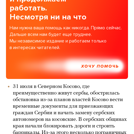
работать.
Несмотря ни на что
Нам нужна ваша помощь как никогда. Прямо сейчас.
Дальше всем нам будет еще труднее.
Мы независимое издание и работаем только
в интересах читателей.
ХОЧУ ПОМОЧЬ
31 июля в Северном Косово, где
преимущественно живут сербы, обострилась
обстановка из-за планов властей Косово вести
временные документы для приезжающих
граждан Сербии и начать замену сербских
автономеров на косовские. В сербских общинах
края начали блокировать дороги и строить
баррикады. Из-за этого несколько пограничных