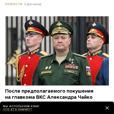
2 дня назад
НОВОСТИ
После предполагаемого покушения
на главкома ВКС Александра Чайко
прошло три дня. Что мы знаем
МЫ ИСПОЛЬЗУЕМ КУКИ!
о случившемся?
ЧТО ЭТО ЗНАЧИТ?