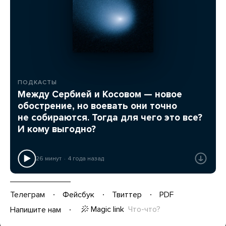
ПОДКАСТЫ
Между Сербией и Косовом — новое
обострение, но воевать они точно
не собираются. Тогда для чего это все?
И кому выгодно?
26 минут
4 года назад
Телеграм
Фейсбук
Твиттер
PDF
Magic link
Что-что?
Напишите нам