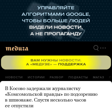
Перейти
к
материалам
НОВОСТИ
ИСТОРИИ
РАЗБОР
ПОДКАСТЫ
МАГАЗ
П
В Косово задержали журналистку
«Комсомольской правды» по подозрению
в шпионаже. Спустя несколько часов
ее отпустили