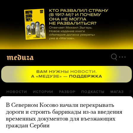
Перейти
к
материалам
НОВОСТИ
ИСТОРИИ
РАЗБОР
ПОДКАСТЫ
МАГАЗ
П
В Северном Косово начали перекрывать
дороги и строить баррикады из-за введения
временных документов для въезжающих
граждан Сербии