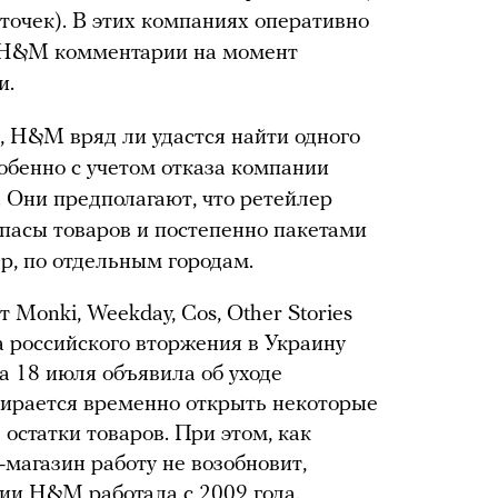
точек). В этих компаниях оперативно
 в H&M комментарии на момент
и.
 H&M вряд ли удастся найти одного
собенно с учетом отказа компании
. Они предполагают, что ретейлер
апасы товаров и постепенно пакетами
р, по отдельным городам.
 Monki, Weekday, Cos, Other Stories
а российского вторжения в Украину
а 18 июля объявила об уходе
бирается временно открыть некоторые
 остатки товаров. При этом, как
магазин работу не возобновит,
сии H&M работала с 2009 года.