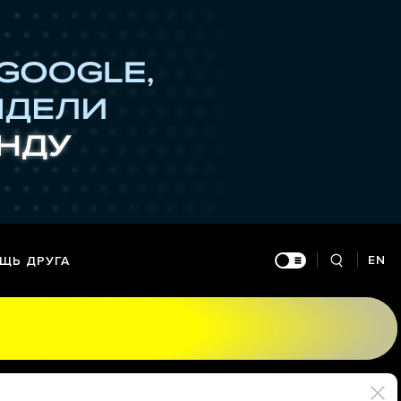
EN
ЩЬ ДРУГА