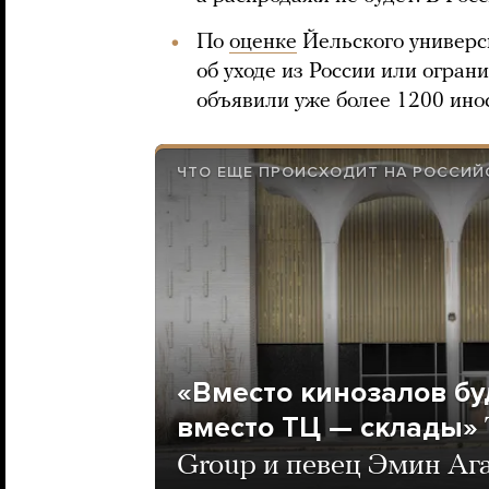
По
оценке
Йельского универси
об уходе из России или огран
объявили уже более 1200 ино
ЧТО ЕЩЕ ПРОИСХОДИТ НА РОССИЙ
«Вместо кинозалов буд
вместо ТЦ — склады»
Group и певец Эмин Ага