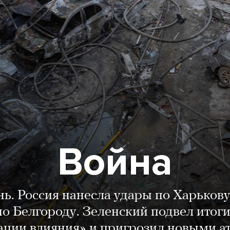
Война
нь. Россия нанесла удары по Харькову
о Белгороду. Зеленский подвел итог
ации влияния» и пригрозил новыми а