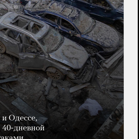
 и Одессе,
и 40-дневной
таками