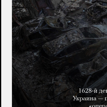
1628-й де
Украина — п
«опер