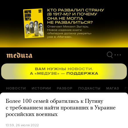
Перейти
к
материалам
НОВОСТИ
ИСТОРИИ
РАЗБОР
ПОДКАСТЫ
МАГАЗ
П
Более 100 семей обратились к Путину
с требованием найти пропавших в Украине
российских военных
13:59, 26 июля 2022