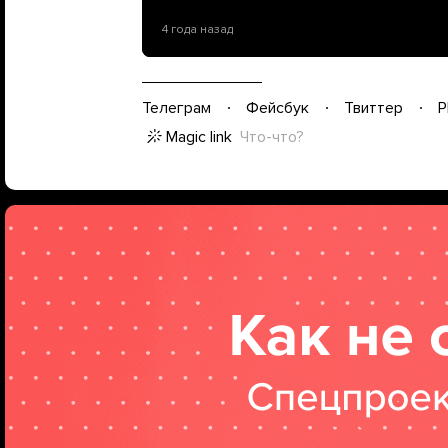
4 года назад
Телеграм
Фейсбук
Твиттер
P
Magic link
Что-что?