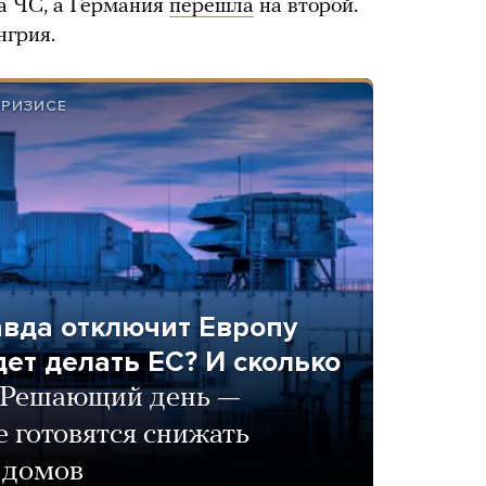
а ЧС, а Германия
перешла
на второй.
нгрия.
КРИЗИСЕ
равда отключит Европу
удет делать ЕС? И сколько
Решающий день —
е готовятся снижать
 домов