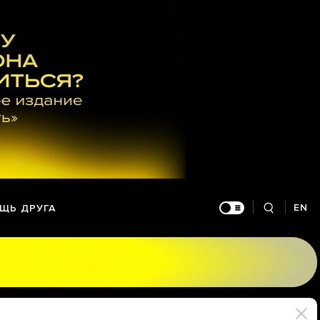
EN
ЩЬ ДРУГА