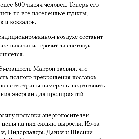
менее 800 тысяч человек. Теперь его
нить на все населенные пункты,
в и вокзалов.
ондиционированном воздухе составит
ое наказание грозит за световую
очняется.
и Эмманюэль Макрон
заявил
, что
сть полного прекращения поставок
им власти страны намерены подготовить
ения энергии для предприятий
раину поставки энергоносителей
а цены на них сильно выросли. Из-за
ия, Нидерланды, Дания и Швеция