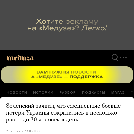
Перейти
к
материалам
НОВОСТИ
ИСТОРИИ
РАЗБОР
ПОДКАСТЫ
МАГАЗ
П
Зеленский заявил, что ежедневные боевые
потери Украины сократились в несколько
раз — до 30 человек в день
19:25, 22 июля 2022