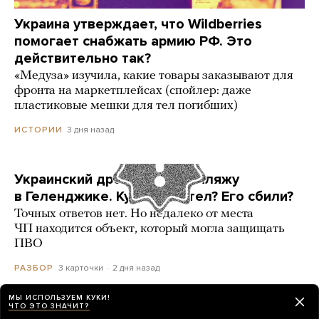
Украина утверждает, что Wildberries
помогает снабжать армию РФ. Это
действительно так?
«Медуза» изучила, какие товары заказывают для
фронта на маркетплейсах (спойлер: даже
пластиковые мешки для тел погибших)
3 дня назад
ИСТОРИИ
Украинский дрон попал по пляжу
в Геленджике. Куда он летел? Его сбили?
Точных ответов нет. Но недалеко от места
ЧП находится объект, который могла защищать
ПВО
3 карточки
2 дня назад
РАЗБОР
МЫ ИСПОЛЬЗУЕМ КУКИ!
ЧТО ЭТО ЗНАЧИТ?