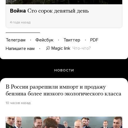
Война
Сто сорок девятый день
4 года назад
Телеграм
Фейсбук
Твиттер
PDF
Magic link
Что-что?
Напишите нам
НОВОСТИ
В России разрешили импорт и продажу
бензина более низкого экологического класса
10 часов назад