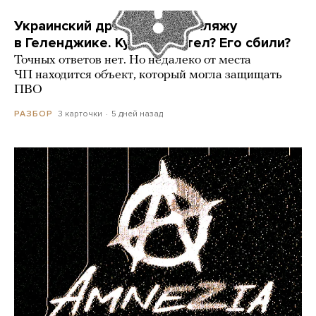
Украинский дрон попал по пляжу
в Геленджике. Куда он летел? Его сбили?
Точных ответов нет. Но недалеко от места
ЧП находится объект, который могла защищать
ПВО
3 карточки
5 дней назад
РАЗБОР