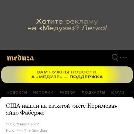
Перейти
к
материалам
НОВОСТИ
ИСТОРИИ
РАЗБОР
ПОДКАСТЫ
МАГАЗ
П
США нашли на изъятой «яхте Керимова»
яйцо Фаберже
12:07, 21 июля 2022
Источник:
The Guardian