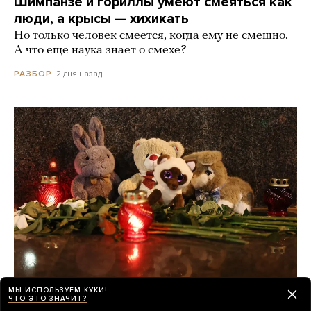
Шимпанзе и гориллы умеют смеяться как
люди, а крысы — хихикать
Но только человек смеется, когда ему не смешно.
А что еще наука знает о смехе?
2 дня назад
РАЗБОР
МЫ ИСПОЛЬЗУЕМ КУКИ!
ЧТО ЭТО ЗНАЧИТ?
О погибших при падении украинского