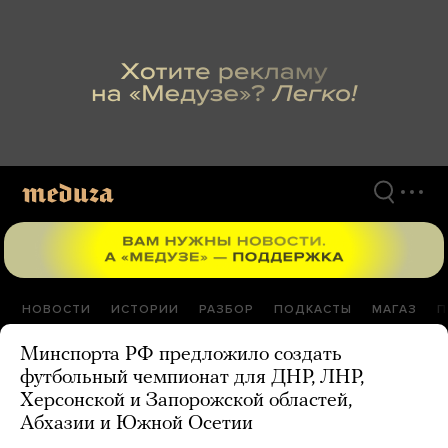
Перейти
к
материалам
НОВОСТИ
ИСТОРИИ
РАЗБОР
ПОДКАСТЫ
МАГАЗ
П
Минспорта РФ предложило создать
футбольный чемпионат для ДНР, ЛНР,
Херсонской и Запорожской областей,
Абхазии и Южной Осетии