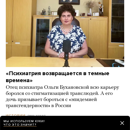
«Психиатрия возвращается в темные
времена»
Отец психиатра Ольги Бухановской всю карьеру
боролся со стигматизацией транслюдей. А его
дочь призывает бороться с «эпидемией
трансгендерности» в России
день назад
ИСТОРИИ
МЫ ИСПОЛЬЗУЕМ КУКИ!
ЧТО ЭТО ЗНАЧИТ?