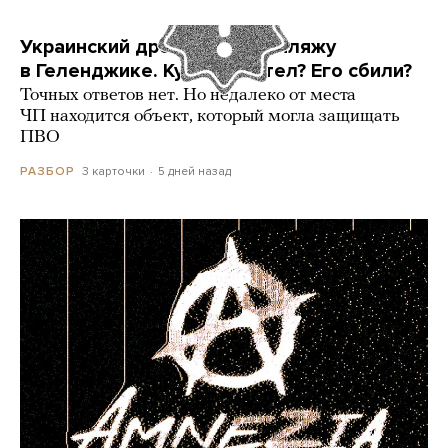
Украинский дрон попал по пляжу
в Геленджике. Куда он летел? Его сбили?
Точных ответов нет. Но недалеко от места
ЧП находится объект, который могла защищать
ПВО
3 карточки
5 дней назад
РАЗБОР