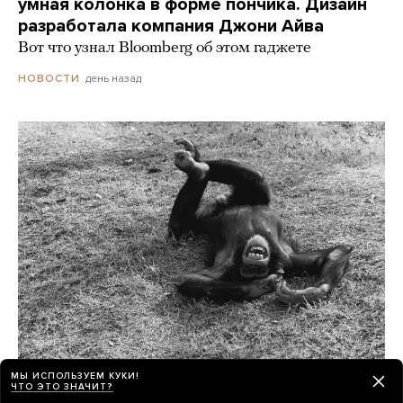
умная колонка в форме пончика. Дизайн
разработала компания Джони Айва
Вот что узнал Bloomberg об этом гаджете
день назад
НОВОСТИ
МЫ ИСПОЛЬЗУЕМ КУКИ!
Шимпанзе и гориллы умеют смеяться как
ЧТО ЭТО ЗНАЧИТ?