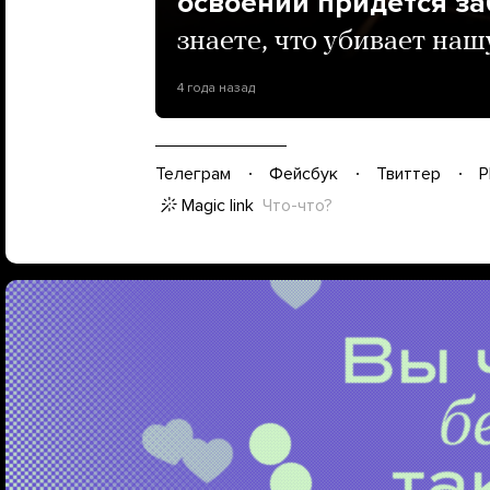
освоении придется з
знаете, что убивает на
4 года назад
Телеграм
Фейсбук
Твиттер
P
Magic link
Что-что?