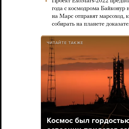
Проект ExoMars-2022 предпола
года с космодрома Байконур 
на Марс отправят марсоход, к
собирать на планете доказат
ЧИТАЙТЕ ТАКЖЕ
Космос был гордостью