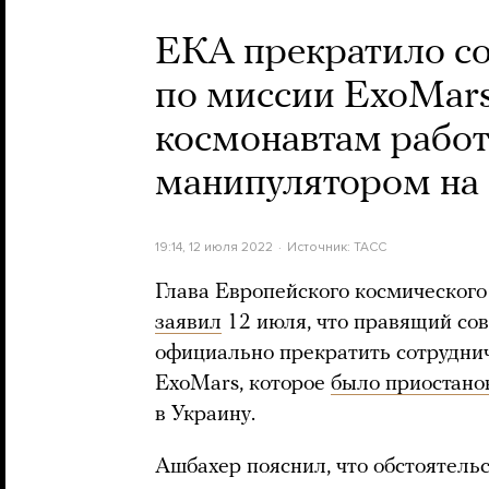
ЕКА прекратило со
по миссии ExoMars.
космонавтам работ
манипулятором н
19:14, 12 июля 2022
Источник:
ТАСС
Глава Европейского космического
заявил
12 июля, что правящий сов
официально прекратить сотруднич
ExoMars, которое
было приостано
в Украину.
Ашбахер пояснил, что обстоятель