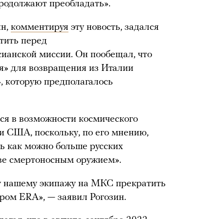
продолжают преобладать».
ин,
комментируя
эту новость, задался
етить перед
сианской миссии. Он пообещал, что
я» для возвращения из Италии
, которую предполагалось
ся в возможности космического
и США, поскольку, по его мнению,
ть как можно больше русских
еве смертоносным оружием».
ду нашему экипажу на МКС прекратить
ром ERA», — заявил Рогозин.