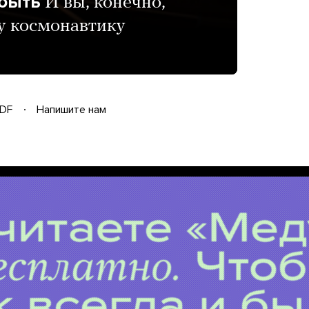
абыть
И вы, конечно,
шу космонавтику
DF
Напишите нам