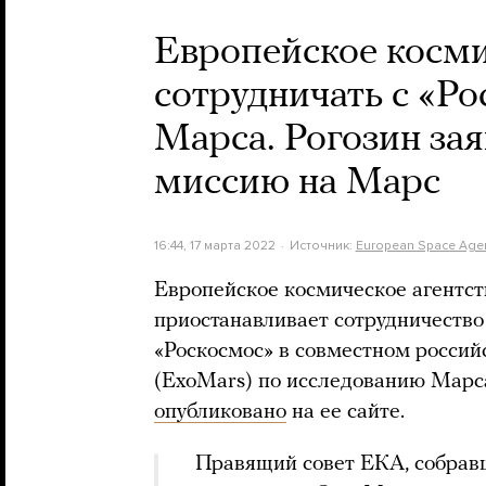
Европейское косми
сотрудничать с «Р
Марса. Рогозин зая
миссию на Марс
16:44, 17 марта 2022
Источник:
European Space Age
Европейское космическое агентст
приостанавливает сотрудничество
«Роскосмос» в совместном росси
(ExoMars) по исследованию Марс
опубликовано
на ее сайте.
Правящий совет ЕКА, собравш