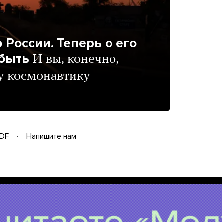
 России. Теперь о его
абыть
И вы, конечно,
шу космонавтику
DF
Напишите нам