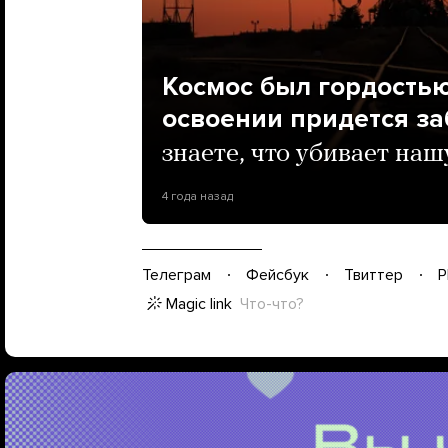
Космос был гордостью
освоении придется з
знаете, что убивает на
4 года назад
Телеграм
Фейсбук
Твиттер
P
Magic link
Что-что?