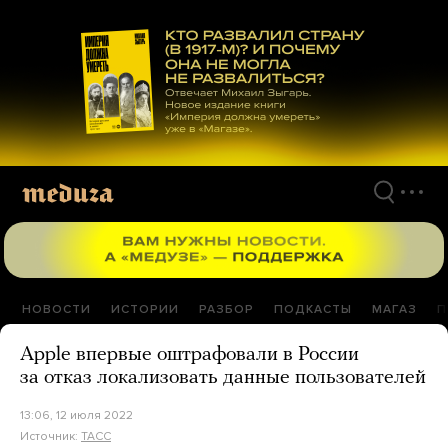
Перейти
к
материалам
НОВОСТИ
ИСТОРИИ
РАЗБОР
ПОДКАСТЫ
МАГАЗ
П
Apple впервые оштрафовали в России
за отказ локализовать данные пользователей
13:06, 12 июля 2022
Источник:
ТАСС