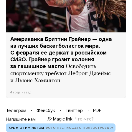
Американка Бриттни Грайнер — одна
из лучших баскетболисток мира.
С февраля ее держат в российском
СИЗО. Грайнер грозит колония
за гашишное масло
Освободить
спортсменку требуют Леброн Джеймс
и Льюис Хэмилтон
4 года назад
Телеграм
Фейсбук
Твиттер
PDF
Magic link
Что-что?
Напишите нам
КРЫМ ЭТИМ ЛЕТОМ
ФОТО ПУСТУЮЩЕГО ПОЛУОСТРОВА