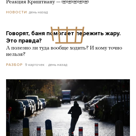
Реакция Криштиану — 🤣🤣🤣🤣🤣
день назад
НОВОСТИ
Говорят, баня помогает пережить жару.
Это правда?
А полезно ли туда вообще ходить? И кому точно
нельзя?
9 карточек
день назад
РАЗБОР