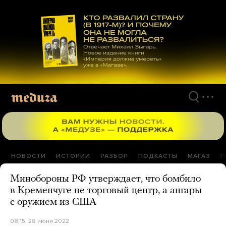
Перейти
к
материалам
НОВОСТИ
ИСТОРИИ
РАЗБОР
ПОДКАСТЫ
МАГАЗ
П
Минобороны РФ утверждает, что бомбило
в Кременчуге не торговый центр, а ангары
с оружием из США
08:15, 28 июня 2022